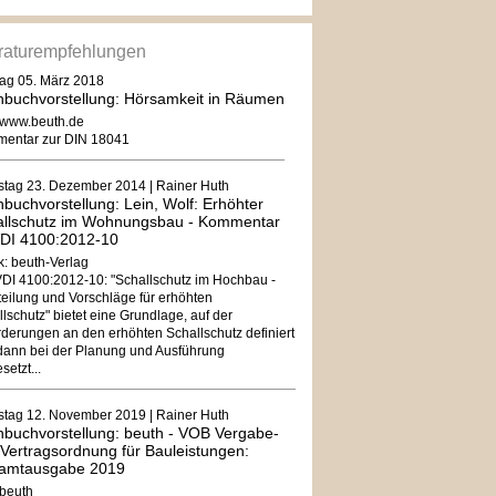
eraturempfehlungen
ag 05. März 2018
buchvorstellung: Hörsamkeit in Räumen
: www.beuth.de
entar zur DIN 18041
stag 23. Dezember 2014 | Rainer Huth
buchvorstellung: Lein, Wolf: Erhöhter
allschutz im Wohnungsbau - Kommentar
VDI 4100:2012-10
k: beuth-Verlag
VDI 4100:2012-10: "Schallschutz im Hochbau -
teilung und Vorschläge für erhöhten
lschutz" bietet eine Grundlage, auf der
rderungen an den erhöhten Schallschutz definiert
dann bei der Planung und Ausführung
etzt...
stag 12. November 2019 | Rainer Huth
buchvorstellung: beuth - VOB Vergabe-
Vertragsordnung für Bauleistungen:
amtausgabe 2019
 beuth