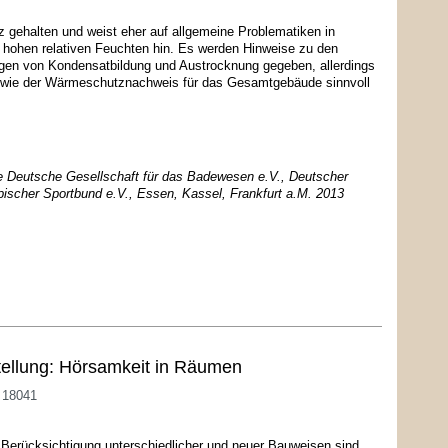
z gehalten und weist eher auf allgemeine Problematiken in
hohen relativen Feuchten hin. Es werden Hinweise zu den
gen von Kondensatbildung und Austrocknung gegeben, allerdings
, wie der Wärmeschutznachweis für das Gesamtgebäude sinnvoll
e Deutsche Gesellschaft für das Badewesen e.V., Deutscher
scher Sportbund e.V., Essen, Kassel, Frankfurt a.M. 2013
ellung: Hörsamkeit in Räumen
 18041
 Berücksichtigung unterschiedlicher und neuer Bauweisen sind