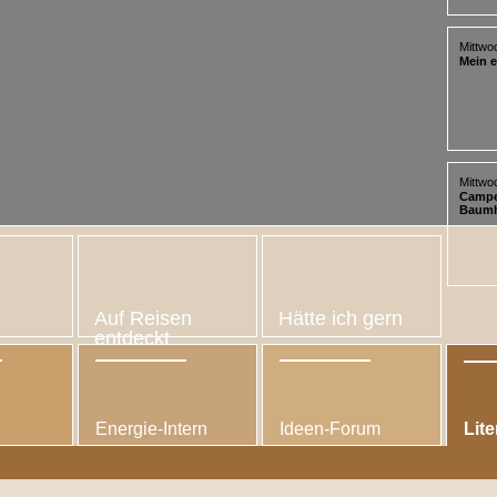
auch v
Einric
Garten 
Mittwo
Mein e
ist un
werden
Mittwo
Campe
Baumh
Verwen
Bade- 
Auf Reisen
Hätte ich gern
entdeckt
Energie-Intern
Ideen-Forum
Lite