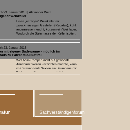
erregnete karibische "Winter"-Tage ertragen. Eine
htung, die man gern auch im kühleren Deutschland im
hätte...
ch 23. Januar 2013 | Alexander Welz
igener Weinkeller
Einen „richtigen" Weinkeller mit
zweckmässigen Gestellen (Regalen), kühl,
angemessen feucht, kurzum ein Weinlager.
Wodurch die Steinmasse der Keller isoliert
d Temperaturschwankungen übers Jahr ausgeglichen
, ohne Energiekosten...
ch 23. Januar 2013
n mit eigener Badewanne - möglich im
aus zu Patzenfeld/Südtirol
Wer beim Campen nicht auf gewohnte
Annehmlichkeiten verzichten möchte, kann
im Caravan Park Sexten ein Baumhaus mit
Wirlpool und Sauna zur persönlichen
dung anmieten. Das als Marketing-Gag konzepierte
und Erholungsbaumhaus erfreut...
ratur
Sachverständigenforum