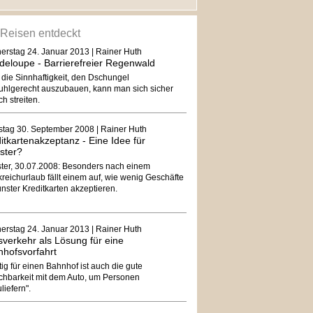
 Reisen entdeckt
erstag 24. Januar 2013 | Rainer Huth
eloupe - Barrierefreier Regenwald
 die Sinnhaftigkeit, den Dschungel
stuhlgerecht auszubauen, kann man sich sicher
ich streiten.
stag 30. September 2008 | Rainer Huth
itkartenakzeptanz - Eine Idee für
ster?
ter, 30.07.2008: Besonders nach einem
reichurlaub fällt einem auf, wie wenig Geschäfte
nster Kreditkarten akzeptieren.
erstag 24. Januar 2013 | Rainer Huth
sverkehr als Lösung für eine
hofsvorfahrt
ig für einen Bahnhof ist auch die gute
ichbarkeit mit dem Auto, um Personen
liefern".