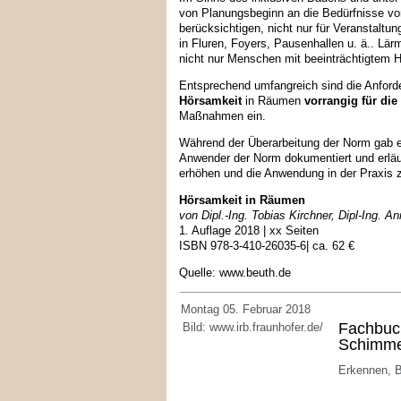
von Planungsbeginn an die Bedürfnisse v
berücksichtigen, nicht nur für Veranstalt
in Fluren, Foyers, Pausenhallen u. ä.. Lä
nicht nur Menschen mit beeinträchtigtem 
Entsprechend umfangreich sind die Anforde
Hörsamkeit
in Räumen
vorrangig für di
Maßnahmen ein.
Während der Überarbeitung der Norm gab e
Anwender der Norm dokumentiert und erläu
erhöhen und die Anwendung in der Praxis z
Hörsamkeit in Räumen
von Dipl.-Ing. Tobias Kirchner, Dipl-Ing. A
1. Auflage 2018 | xx Seiten
ISBN 978-3-410-26035-6| ca. 62 €
Quelle: www.beuth.de
Montag 05. Februar 2018
Fachbuc
Bild: www.irb.fraunhofer.de/
Schimme
Erkennen, B