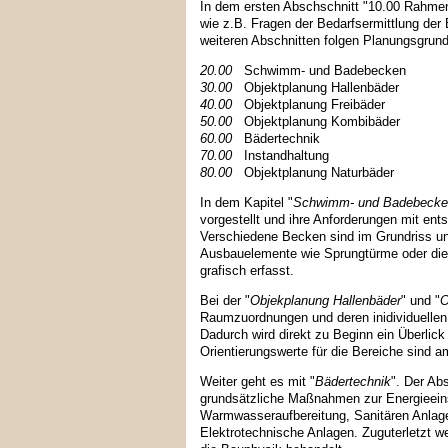
In dem ersten Abschschnitt "10.00 Rahme
wie z.B. Fragen der Bedarfsermittlung der
weiteren Abschnitten folgen Planungsgrund
20.00
Schwimm- und Badebecken
30.00
Objektplanung Hallenbäder
40.00
Objektplanung Freibäder
50.00
Objektplanung Kombibäder
60.00
Bädertechnik
70.00
Instandhaltung
80.00
Objektplanung Naturbäder
In dem Kapitel "
Schwimm- und Badebecke
vorgestellt und ihre Anforderungen mit ent
Verschiedene Becken sind im Grundriss und
Ausbauelemente wie Sprungtürme oder die
grafisch erfasst.
Bei der "
Objekplanung Hallenbäder
" und "
O
Raumzuordnungen und deren inidividuell
Dadurch wird direkt zu Beginn ein Überlic
Orientierungswerte für die Bereiche sind 
Weiter geht es mit "
Bädertechnik
". Der Ab
grundsätzliche Maßnahmen zur Energieein
Warmwasseraufbereitung, Sanitären Anlag
Elektrotechnische Anlagen. Zuguterletzt w