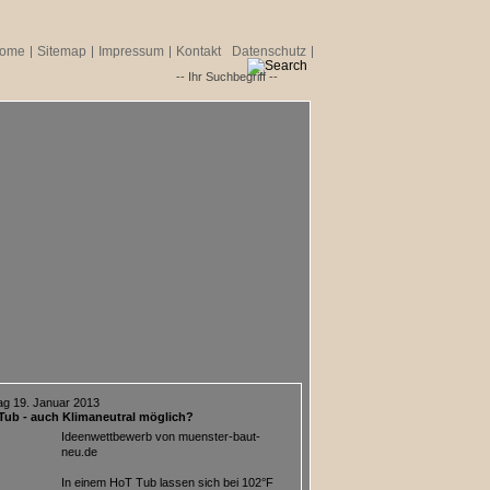
ome
Sitemap
Impressum
Kontakt
Datenschutz
g 19. Januar 2013
Tub - auch Klimaneutral möglich?
Ideenwettbewerb von muenster-baut-
neu.de
In einem HoT Tub lassen sich bei 102°F