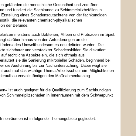
en gefährden die menschliche Gesundheit und zerstören
nd und fundiert die Sachkunde zu Schimmelpilzbefällen in
zur Erstellung eines Schadensgutachtens von der fachkundigen
ostik, die relevanten chemisch-physikalischen
ion der Befunde.
pilzen meistens auch Bakterien, Milben und Protozoen im Spiel.
t darüber hinaus von den Anforderungen an die
tfaden« des Umweltbundesamtes neu definiert wurden. Die
kte sichtbarer und versteckter Schadensbilder. Sie diskutiert
auf rechtliche Aspekte ein, die sich oftmals aus
läutert sie die Sanierung mikrobieller Schäden, beginnend bei
r die Ausführung bis zur Nachuntersuchung. Dabei wägt sie
ht auch auf das wichtige Thema Arbeitsschutz ein. Möglichkeiten
deraufbau vervollständigen den Maßnahmenkatalog.
« ist auch geeignet für die Qualifizierung zum Sachkundigen
 von Schimmelpilzschäden in Innenräumen mit dem Schwerpunkt
nnenräumen ist in folgende Themengebiete gegliedert: