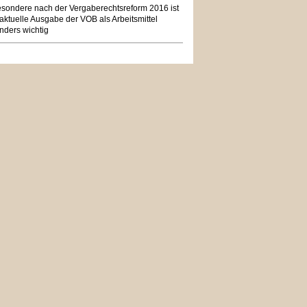
esondere nach der Vergaberechtsreform 2016 ist
aktuelle Ausgabe der VOB als Arbeitsmittel
nders wichtig