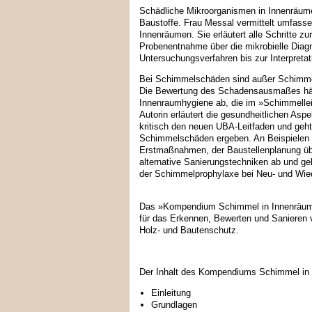
Schädliche Mikroorganismen in Innenräum
Baustoffe. Frau Messal vermittelt umfasse
Innenräumen. Sie erläutert alle Schritte 
Probenentnahme über die mikrobielle Diagn
Untersuchungsverfahren bis zur Interpretat
Bei Schimmelschäden sind außer Schimmel
Die Bewertung des Schadensausmaßes häng
Innenraumhygiene ab, die im »Schimmellei
Autorin erläutert die gesundheitlichen Aspe
kritisch den neuen UBA-Leitfaden und geht 
Schimmelschäden ergeben. An Beispielen er
Erstmaßnahmen, der Baustellenplanung übe
alternative Sanierungstechniken ab und ge
der Schimmelprophylaxe bei Neu- und Wie
Das »Kompendium Schimmel in Innenräumen
für das Erkennen, Bewerten und Sanieren
Holz- und Bautenschutz.
Der Inhalt des Kompendiums Schimmel in I
Einleitung
Grundlagen