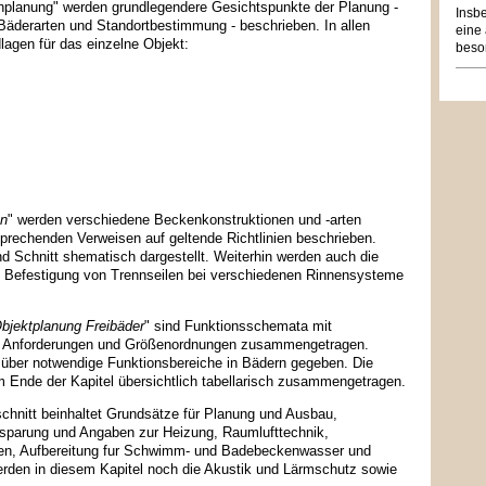
nplanung" werden grundlegendere Gesichtspunkte der Planung -
Insb
 Bäderarten und Standortbestimmung - beschrieben. In allen
eine 
lagen für das einzelne Objekt:
beso
n
" werden verschiedene Beckenkonstruktionen und -arten
sprechenden Verweisen auf geltende Richtlinien beschrieben.
 Schnitt shematisch dargestellt. Weiterhin werden auch die
 Befestigung von Trennseilen bei verschiedenen Rinnensysteme
bjektplanung Freibäder
" sind Funktionsschemata mit
en Anforderungen und Größenordnungen zusammengetragen.
k über notwendige Funktionsbereiche in Bädern gegeben. Die
am Ende der Kapitel übersichtlich tabellarisch zusammengetragen.
schnitt beinhaltet Grundsätze für Planung und Ausbau,
sparung und Angaben zur Heizung, Raumlufttechnik,
en, Aufbereitung fur Schwimm- und Badebeckenwasser und
erden in diesem Kapitel noch die Akustik und Lärmschutz sowie