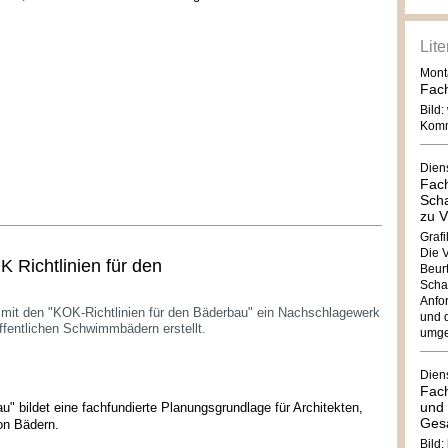
Lit
Mont
Fach
Bild
Komm
Dien
Fach
Sch
zu 
Grafi
Die 
 Richtlinien für den
Beur
Schal
Anfo
 mit den "KOK-Richtlinien für den Bäderbau" ein Nachschlagewerk
und 
ffentlichen Schwimmbädern erstellt.
umges
Dien
Fach
und 
" bildet eine fachfundierte Planungsgrundlage für Architekten,
Ges
on Bädern.
Bild: