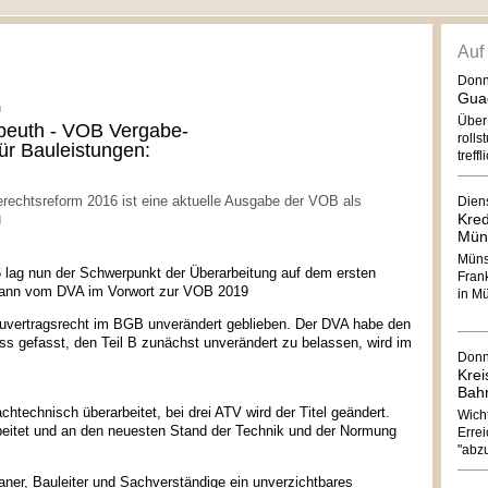
Auf
Donn
Guad
h
Über
 beuth - VOB Vergabe-
roll
ür Bauleistungen:
treffl
rechtsreform 2016 ist eine aktuelle Ausgabe der VOB als
Dien
g
Kred
Mün
Müns
 lag nun der Schwerpunkt der Überarbeitung auf dem ersten
Frank
mann vom DVA im Vorwort zur VOB 2019
in Mü
Bauvertragsrecht im BGB unverändert geblieben. Der DVA habe den
s gefasst, den Teil B zunächst unverändert zu belassen, wird im
Donn
Krei
Bahn
technisch überarbeitet, bei drei ATV wird der Titel geändert.
Wicht
rbeitet und an den neuesten Stand der Technik und der Normung
Erre
"abzu
aner, Bauleiter und Sachverständige ein unverzichtbares