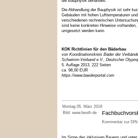
die Bauphysik behandelt.
Die Abhandlung der Bauphysik ist sehr kur
Gebäuden mit hohen Lufttemperaturen und 
verschiedenen rechnerischen Untersuchun
sind keine konkreten Hinweise vorhanden
umgesetzt werden kann.
KOK Richtlinien für den Bäderbau
von Koordinationskreis Bäder der Verbänd
Schwimm-Verband e.V., Deutscher Olypmpi
5. Auflage 2013, 222 Seiten
ca. 98,00 EUR
https://www.baederportal.com
Montag 05. März 2018
Fachbuchvorst
Bild: www.beuth.de
Kommentar zur DIN
Im Sinne des inklusiven Bauens und unter