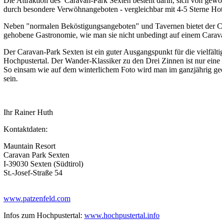
Die Attraktion des Caravan-Park Sexten besteht darin, sich von ge
durch besondere Verwöhnangeboten - vergleichbar mit 4-5 Sterne Hote
Neben "normalen Beköstigungsangeboten" und Tavernen bietet der C
gehobene Gastronomie, wie man sie nicht unbedingt auf einem Carav
Der Caravan-Park Sexten ist ein guter Ausgangspunkt für die vielfält
Hochpustertal. Der Wander-Klassiker zu den Drei Zinnen ist nur ein
So einsam wie auf dem winterlichem Foto wird man im ganzjährig ge
sein.
Ihr Rainer Huth
Kontaktdaten:
Mauntain Resort
Caravan Park Sexten
I-39030 Sexten (Südtirol)
St.-Josef-Straße 54
www.patzenfeld.com
Infos zum Hochpustertal:
www.hochpustertal.info