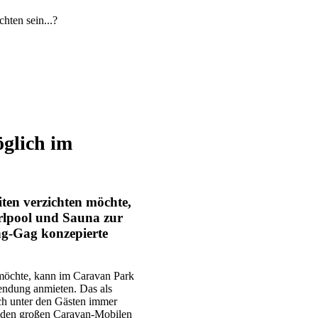
hten sein...?
glich im
en verzichten möchte,
lpool und Sauna zur
ng-Gag konzepierte
möchte, kann im Caravan Park
endung anmieten. Das als
ch unter den Gästen immer
on den großen Caravan-Mobilen