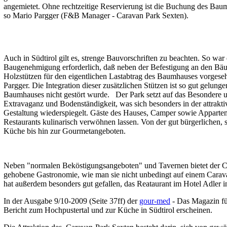
angemietet. Ohne rechtzeitige Reservierung ist die Buchung des Baum
so Mario Pargger (F&B Manager - Caravan Park Sexten).
Auch in Südtirol gilt es, strenge Bauvorschriften zu beachten. So war
Baugenehmigung erforderlich, daß neben der Befestigung an den Bäu
Holzstützen für den eigentlichen Lastabtrag des Baumhauses vorgese
Pargger. Die Integration dieser zusätzlichen Stützen ist so gut gelung
Baumhauses nicht gestört wurde. Der Park setzt auf das Besondere 
Extravaganz und Bodenständigkeit, was sich besonders in der attrakti
Gestaltung wiederspiegelt. Gäste des Hauses, Camper sowie Appartem
Restaurants kulinarisch verwöhnen lassen. Von der gut bürgerlichen, 
Küche bis hin zur Gourmetangeboten.
Neben "normalen Beköstigungsangeboten" und Tavernen bietet der C
gehobene Gastronomie, wie man sie nicht unbedingt auf einem Carav
hat außerdem besonders gut gefallen, das Reataurant im Hotel Adler in
In der Ausgabe 9/10-2009 (Seite 37ff) der
gour-med
- Das Magazin für
Bericht zum Hochpustertal und zur Küche in Südtirol erscheinen.